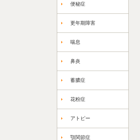
便秘症
更年期障害
喘息
鼻炎
蓄膿症
花粉症
アトピー
顎関節症