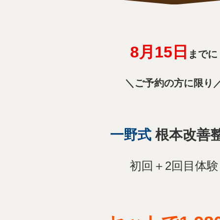
8月15
日
までに
＼ご予約の方に限り
一野式
根本改善
初回＋2回目体験