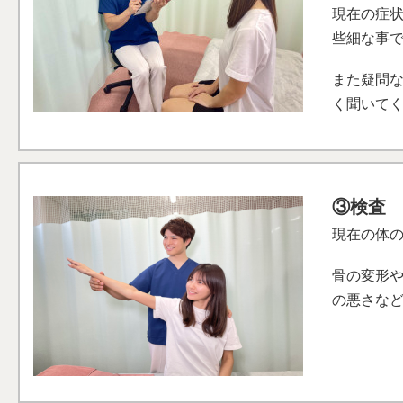
現在の症
些細な事
また疑問
く聞いて
③検査
現在の体
骨の変形
の悪さな