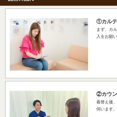
①カル
まず、カ
入をお願
②カウ
着替え後
伺います