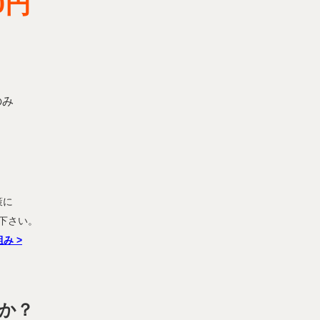
80円
のみ
策に
下さい。
組み
>
か？