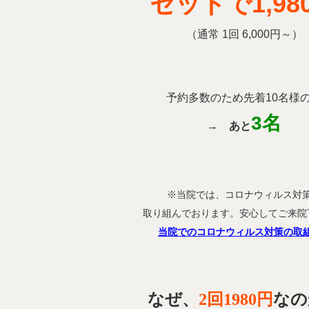
セットで
1,9
（通常 1回 6,000円～）
予約多数のため先着10名様
3名
→
あと
※当院では、コロナウィルス対
取り組んでおります。安心してご来院
当院でのコロナウィルス対策の取
なぜ、
2回1980円
なの