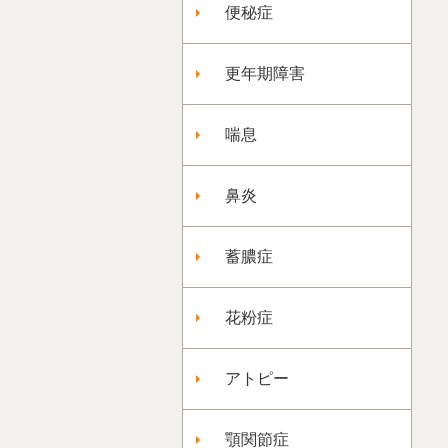
便秘症
更年期障害
喘息
鼻炎
蓄膿症
花粉症
アトピー
顎関節症